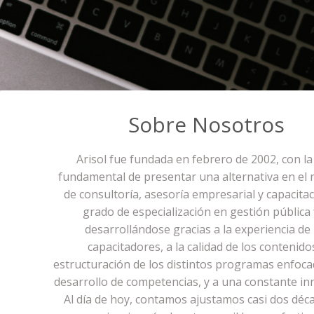
Sobre Nosotros
Arisol fue fundada en febrero de 2002, con la
fundamental de presentar una alternativa en el
de consultoría, asesoría empresarial y capacitac
grado de especialización en gestión pública
desarrollándose gracias a la experiencia de 
capacitadores, a la calidad de los contenido
estructuración de los distintos programas enfoca
desarrollo de competencias, y a una constante in
Al día de hoy, contamos ajustamos casi dos déc