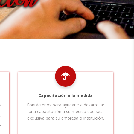
Capacitación a la medida
s
Contáctenos para ayudarle a desarrollar
una capacitación a su medida que sea
í
exclusiva para su empresa o institución.
s