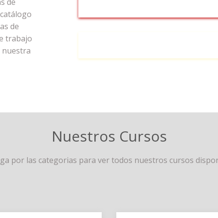
as de
 catálogo
eas de
e trabajo
r nuestra
Nuestros Cursos
a por las categorias para ver todos nuestros cursos dispo