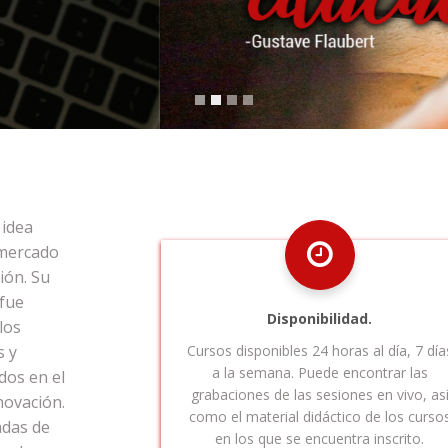
 idea
 mercado
ión. Su
 fue
Disponibilidad.
los
s y
Cursos disponibles 24 horas al día, 7 día
a la semana. Puede encontrar las
dos en el
grabaciones de las sesiones en vivo, as
novación.
como el material didáctico de los curso
adas de
en los que se encuentra inscrito.