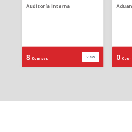
Auditoría Interna
Aduan
8
0
View
Courses
Cour